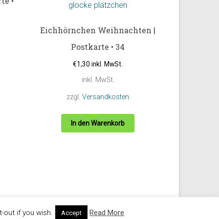
te •
Eichhörnchen Weihnachten |
Postkarte • 34
€
1,30
inkl. MwSt.
inkl. MwSt.
zzgl.
Versandkosten
In den Warenkorb
out if you wish.
Read More
Accept