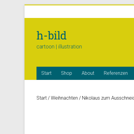
h-bild
cartoon | illustration
Start
Shop
About
Referenzen
Start
/
Weihnachten
/ Nikolaus zum Ausschnei