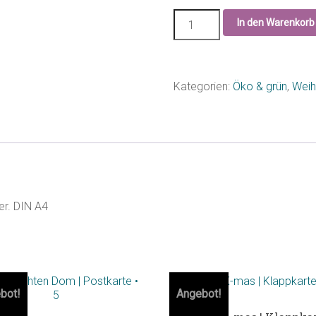
In den Warenkorb
Kategorien:
Öko & grün
,
Weih
er. DIN A4
bot!
Angebot!