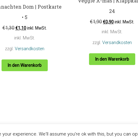
Veggie X-mas | Klappkar
nachten Dom | Postkarte
24
• 5
€
1,90
€
0,90
inkl. MwSt.
€
1,30
€
1,10
inkl. MwSt.
inkl. MwSt.
inkl. MwSt.
zzgl.
Versandkosten
zzgl.
Versandkosten
In den Warenkorb
In den Warenkorb
ordPress
your experience. We'll assume you're ok with this, but you can opt-