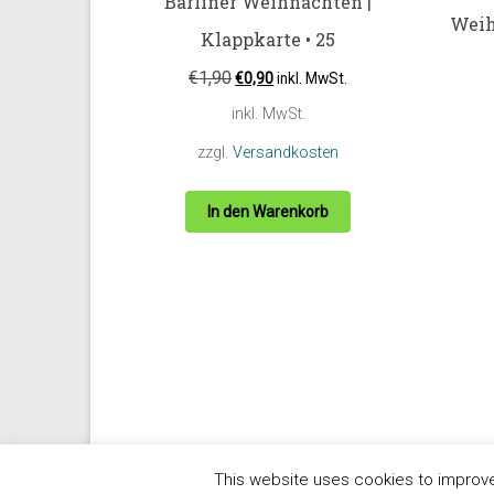
Bärliner Weihnachten |
Weih
Klappkarte • 25
€
1,90
€
0,90
inkl. MwSt.
inkl. MwSt.
zzgl.
Versandkosten
In den Warenkorb
Copyright © 2026
h-bild
Theme by:
ThemeGrill
Powered by:
W
This website uses cookies to improve 