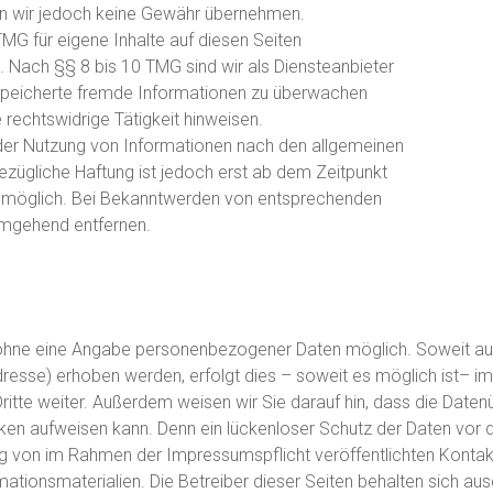
nnen wir jedoch keine Gewähr übernehmen.
MG für eigene Inhalte auf diesen Seiten
 Nach §§ 8 bis 10 TMG sind wir als Diensteanbieter
gespeicherte fremde Informationen zu überwachen
rechtswidrige Tätigkeit hinweisen.
 der Nutzung von Informationen nach den allgemeinen
ezügliche Haftung ist jedoch erst ab dem Zeitpunkt
g möglich. Bei Bekanntwerden von entsprechenden
umgehend entfernen.
el ohne eine Angabe personenbezogener Daten möglich. Soweit 
resse) erhoben werden, erfolgt dies – soweit es möglich ist– imm
itte weiter. Außerdem weisen wir Sie darauf hin, dass die Datenü
en aufweisen kann. Denn ein lückenloser Schutz der Daten vor dem
g von im Rahmen der Impressumspflicht veröffentlichten Kontakt
tionsmaterialien. Die Betreiber dieser Seiten behalten sich ausdr